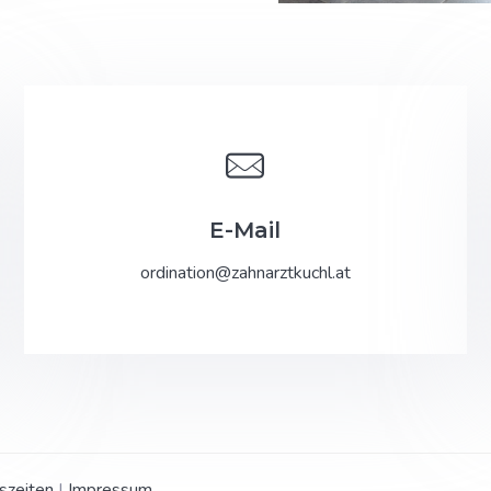
E-Mail
ordination@zahnarztkuchl.at
szeiten
|
Impressum